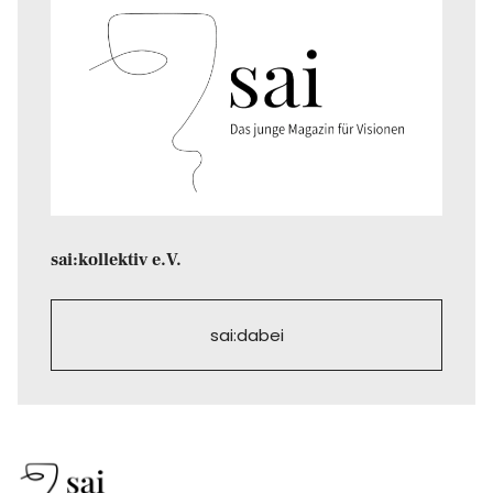
sai:kollektiv e.V.
sai:dabei