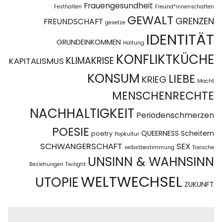
Frauengesundheit
Festhalten
Freund*innenschaften
GEWALT
GRENZEN
FREUNDSCHAFT
gesetze
IDENTITÄT
GRUNDEINKOMMEN
Haltung
KONFLIKTKÜCHE
KLIMAKRISE
KAPITALISMUS
KONSUM
LIEBE
KRIEG
Macht
MENSCHENRECHTE
NACHHALTIGKEIT
Periodenschmerzen
POESIE
QUEERNESS
Scheitern
poetry
Popkultur
SCHWANGERSCHAFT
SEX
selbstbestimmung
Toxische
UNSINN & WAHNSINN
Beziehungen
Twilight
WELTWECHSEL
UTOPIE
ZUKUNFT