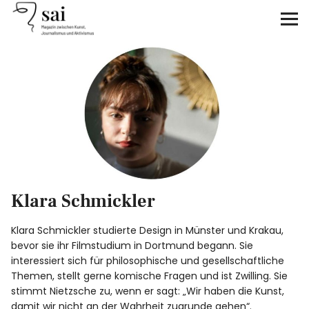
sai
Unterstützen
Klimagerechtigkeit
Antirassismus
Feminismen
Klara Schmickler
Kunst&Literatur
Klara Schmickler studierte Design in Münster und Krakau,
Generation XYZ
bevor sie ihr Filmstudium in Dortmund begann. Sie
interessiert sich für philosophische und gesellschaftliche
Themen, stellt gerne komische Fragen und ist Zwilling. Sie
Über uns
stimmt Nietzsche zu, wenn er sagt: „Wir haben die Kunst,
damit wir nicht an der Wahrheit zugrunde gehen“.