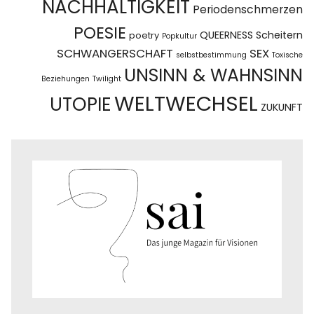
NACHHALTIGKEIT
Periodenschmerzen
POESIE
QUEERNESS
Scheitern
poetry
Popkultur
SCHWANGERSCHAFT
SEX
selbstbestimmung
Toxische
UNSINN & WAHNSINN
Beziehungen
Twilight
WELTWECHSEL
UTOPIE
ZUKUNFT