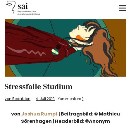
sai
Unterstützen
Klimagerechtigkeit
Antirassismus
Feminismen
Stressfalle Studium
Kunst&Literatur
von Redaktion
4. Juli 2019
Kommentare
1
Generation XYZ
von
Joshua Rumpf
| Beitragsbild: © Mathieu
Über uns
Sörenhagen | Headerbild: ©Anonym