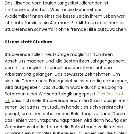
Das Klischee vom faulen Langzeitstudierenden ist
mittlerweile überholt. Was für die Mehrheit der
Facebook
Instagram
Akademiker*innen einst die beste Zeit in ihrem Leben war,
ist heute für viele ein Albtraum. Ein Albtraum, aus dem es
Studierenden schwerfällt ohne fremde Hilfe aufzuwachen.
Stress statt Studium
Info
Studierende sollen heutzutage möglichst früh ihren
Abschluss machen und die Besten ihres Jahrganges sein,
damit sie möglichst schnell und qualifiziert auf den
Arbeitsmarkt gelangen. Das bewusste Zeitnehmen, um
sich ein Thema oder Fachgebiet selbstständig anzueignen,
wird aufgegeben. Das Studium wurde durch die Bologna-
Reformen einer Wirtschaftslogik angepasst.
Das Resultat
ist
, dass sich viele Studierende enormen Stress ausgeliefert
sehen. Bei Stress im Studium handelt es sich vereinfacht
gesagt, um einen anhaltenden Belastungszustand. Durch
das Fehlen von Entspannungsphasen wird dann häufig der
Organismus überlastet und die Betroffenen verlieren die
Fähigkeit ein normales Ruheniveau zu erreichen. Sie fühlen