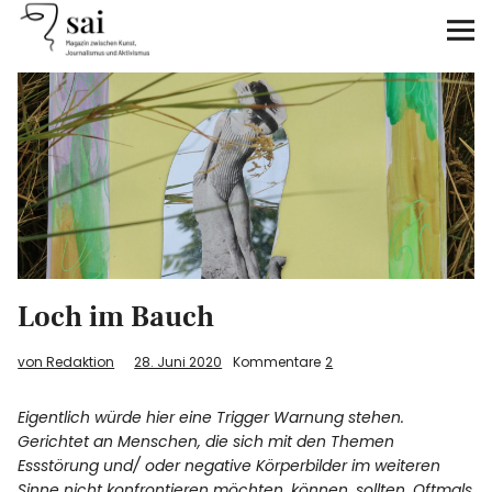
sai
Unterstützen
Klimagerechtigkeit
Antirassismus
Feminismen
Loch im Bauch
Kunst&Literatur
von Redaktion
28. Juni 2020
Kommentare
2
Generation XYZ
Eigentlich würde hier eine Trigger Warnung stehen.
Gerichtet an Menschen, die sich mit den Themen
Über uns
Essstörung und/ oder negative Körperbilder im weiteren
Sinne nicht konfrontieren möchten, können, sollten. Oftmals