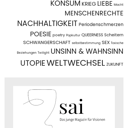
KONSUM
LIEBE
KRIEG
Macht
MENSCHENRECHTE
NACHHALTIGKEIT
Periodenschmerzen
POESIE
QUEERNESS
Scheitern
poetry
Popkultur
SCHWANGERSCHAFT
SEX
selbstbestimmung
Toxische
UNSINN & WAHNSINN
Beziehungen
Twilight
WELTWECHSEL
UTOPIE
ZUKUNFT