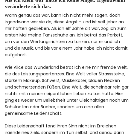
Als ich klein war hatte ich keine Angst. Irgendwann
veränderte sich das.
Wann genau das war, kann ich nicht mehr sagen, doch
irgendwann war sie da, diese Angst – und ist seit jeher an
mir haften geblieben. Als ich elf Jahre alt war, zog ich zum
ersten Mal meine Tanzschuhe an. Ich betrat das Parkett,
um vor den Wertungsrichtern zu tanzen, nur er und ich
und die Musik. Und bis vor einem Jahr habe ich nicht damit
aufgehört.
Wie Alice das Wunderland betrat ich eine mir fremde Welt,
die des Leistungspaartanzes. Eine Welt voller Strasssteine,
starkem Makeup, Schweiß, Muskelkater, blauen Flecken
und schmerzenden Füßen. Eine Welt, die scheinbar rein gar
nichts mit meinem eigentlichen Leben zu tun hatte. Hier
ging es weder um Beliebtheit unter Gleichaltrigen noch um
Schulnoten oder Bücher, sondern um eine allen
gemeinsame Leidenschaft.
Diese Leidenschaft fand ihren Sinn nicht im Erreichen
irgendeines Ziels, sondern im Tun selbst. Und genau darin