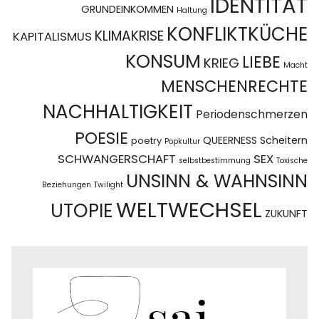
IDENTITÄT
GRUNDEINKOMMEN
Haltung
KONFLIKTKÜCHE
KLIMAKRISE
KAPITALISMUS
KONSUM
LIEBE
KRIEG
Macht
MENSCHENRECHTE
NACHHALTIGKEIT
Periodenschmerzen
POESIE
QUEERNESS
Scheitern
poetry
Popkultur
SCHWANGERSCHAFT
SEX
selbstbestimmung
Toxische
UNSINN & WAHNSINN
Beziehungen
Twilight
WELTWECHSEL
UTOPIE
ZUKUNFT