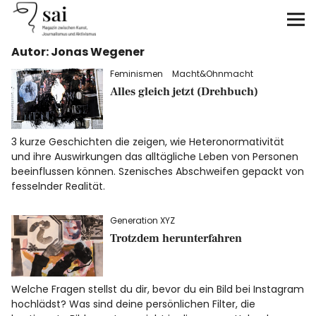
sai
Autor: Jonas Wegener
Unterstützen
Feminismen
Macht&Ohnmacht
Alles gleich jetzt (Drehbuch)
Klimagerechtigkeit
Antirassismus
3 kurze Geschichten die zeigen, wie Heteronormativität
und ihre Auswirkungen das alltägliche Leben von Personen
Feminismen
beeinflussen können. Szenisches Abschweifen gepackt von
fesselnder Realität.
Kunst&Literatur
Generation XYZ
Trotzdem herunterfahren
Generation XYZ
Über uns
Welche Fragen stellst du dir, bevor du ein Bild bei Instagram
hochlädst? Was sind deine persönlichen Filter, die