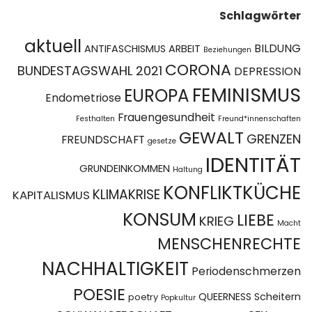
Schlagwörter
aktuell
BILDUNG
ANTIFASCHISMUS
ARBEIT
Beziehungen
CORONA
BUNDESTAGSWAHL 2021
DEPRESSION
FEMINISMUS
EUROPA
Endometriose
Frauengesundheit
Festhalten
Freund*innenschaften
GEWALT
GRENZEN
FREUNDSCHAFT
gesetze
IDENTITÄT
GRUNDEINKOMMEN
Haltung
KONFLIKTKÜCHE
KLIMAKRISE
KAPITALISMUS
KONSUM
LIEBE
KRIEG
Macht
MENSCHENRECHTE
NACHHALTIGKEIT
Periodenschmerzen
POESIE
QUEERNESS
Scheitern
poetry
Popkultur