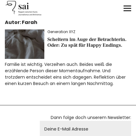
sai
Autor: Farah
Unterstützen
Generation XYZ
Scheitern im Auge der Betrachterin.
Klimagerechtigkeit
Oder: Zu spät für Happy Endings.
Antirassismus
Familie ist wichtig. Verzeihen auch. Beides weiß die
erzählende Person dieser Momentaufnahme. Und
Feminismen
trotzdem entscheidet eins sich dagegen. Reflektion über
einen kurzen Besuch an einem langen Nachmittag.
Kunst&Literatur
Generation XYZ
Dann folge doch unserem Newsletter:
Über uns