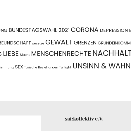
CORONA
BUNDESTAGSWAHL 2021
UNG
DEPRESSION
GEWALT
GRENZEN
REUNDSCHAFT
GRUNDEINKOMM
gesetze
NACHHALT
LIEBE
MENSCHENRECHTE
G
Macht
UNSINN & WAHN
SEX
stimmung
Toxische Beziehungen
Twilight
sai:kollektiv e.V.