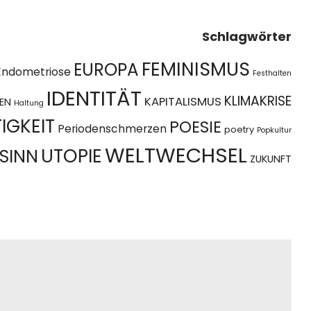
Schlagwörter
FEMINISMUS
EUROPA
Endometriose
Festhalten
IDENTITÄT
KLIMAKRISE
KAPITALISMUS
EN
Haltung
IGKEIT
POESIE
Periodenschmerzen
poetry
Popkultur
WELTWECHSEL
UTOPIE
SINN
ZUKUNFT