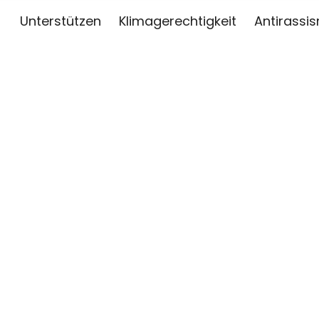
Unterstützen
Klimagerechtigkeit
Antirassi
sai
ZWISCHEN KUNST, JOURNALISMUS UND AKTIV