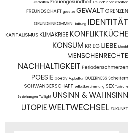
Frauengesundheit
Festhalten
Freund*innenschaften
GEWALT
GRENZEN
FREUNDSCHAFT
gesetze
IDENTITÄT
GRUNDEINKOMMEN
Haltung
KONFLIKTKÜCHE
KLIMAKRISE
KAPITALISMUS
KONSUM
LIEBE
KRIEG
Macht
MENSCHENRECHTE
NACHHALTIGKEIT
Periodenschmerzen
POESIE
QUEERNESS
Scheitern
poetry
Popkultur
SCHWANGERSCHAFT
SEX
selbstbestimmung
Toxische
UNSINN & WAHNSINN
Beziehungen
Twilight
WELTWECHSEL
UTOPIE
ZUKUNFT