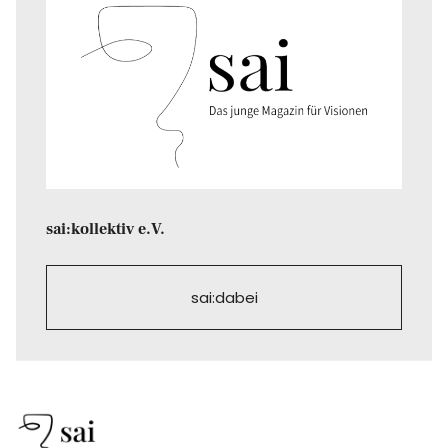
sai:kollektiv e.V.
sai:dabei