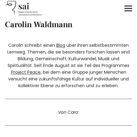
sai
Carolin Waldmann
Unterstützen
Klimagerechtigkeit
Carolin schreibt einen
Blog
über ihren selbstbestimmten
Lernweg. Themen, die sie besonders forschen lassen sind
Antirassismus
Bildung, Gemeinschaft, Kulturwandel, Musik und
Spiritualität. Seit Ende August ist sie Teil des Programmes
Project Peace
, bei dem eine Gruppe junger Menschen
Feminismen
versucht eine zukunftsfähige Kultur auf individueller und
kollektiver Ebene zu erforschen und zu erleben.
Kunst&Literatur
Generation XYZ
Von Caro:
Über uns