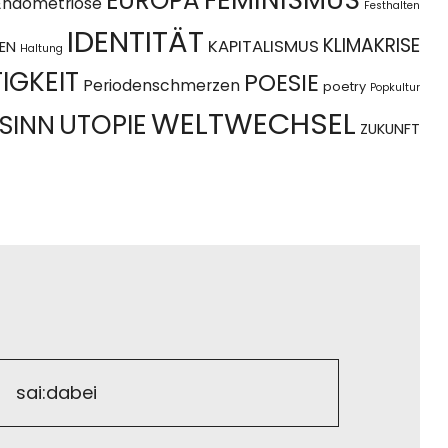
EUROPA
Endometriose
Festhalten
IDENTITÄT
KLIMAKRISE
KAPITALISMUS
EN
Haltung
IGKEIT
POESIE
Periodenschmerzen
poetry
Popkultur
WELTWECHSEL
UTOPIE
SINN
ZUKUNFT
sai:dabei