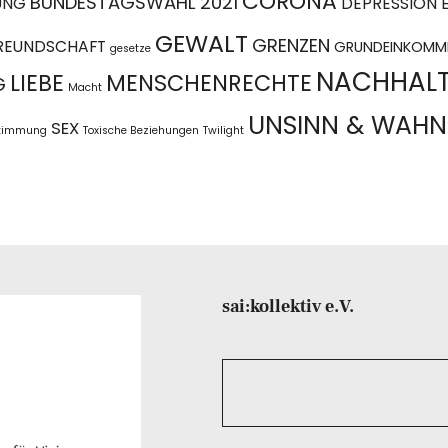
CORONA
BUNDESTAGSWAHL 2021
UNG
DEPRESSION
GEWALT
GRENZEN
REUNDSCHAFT
GRUNDEINKOMM
gesetze
NACHHALT
LIEBE
MENSCHENRECHTE
G
Macht
UNSINN & WAHN
SEX
stimmung
Toxische Beziehungen
Twilight
sai:kollektiv e.V.