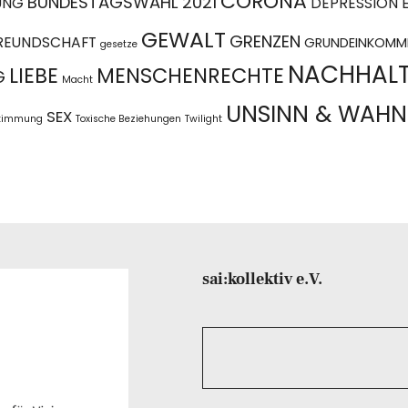
CORONA
BUNDESTAGSWAHL 2021
UNG
DEPRESSION
GEWALT
GRENZEN
REUNDSCHAFT
GRUNDEINKOMM
gesetze
NACHHALT
LIEBE
MENSCHENRECHTE
G
Macht
UNSINN & WAHN
SEX
stimmung
Toxische Beziehungen
Twilight
sai:kollektiv e.V.