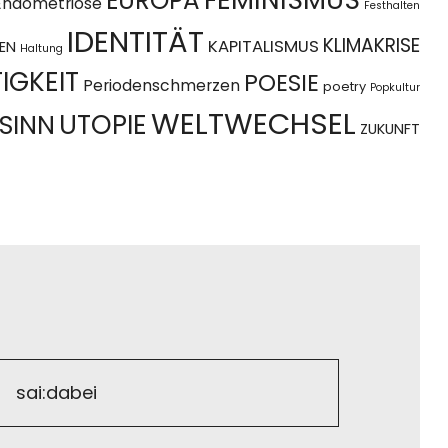
EUROPA
Endometriose
Festhalten
IDENTITÄT
KLIMAKRISE
KAPITALISMUS
EN
Haltung
IGKEIT
POESIE
Periodenschmerzen
poetry
Popkultur
WELTWECHSEL
UTOPIE
SINN
ZUKUNFT
sai:dabei