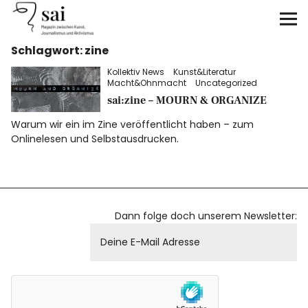
sai
Schlagwort:
zine
Unterstützen
Kollektiv News
Kunst&Literatur
Macht&Ohnmacht
Uncategorized
Klimagerechtigkeit
sai:zine – MOURN & ORGANIZE
Warum wir ein im Zine veröffentlicht haben – zum
Antirassismus
Onlinelesen und Selbstausdrucken.
Feminismen
Kunst&Literatur
Dann folge doch unserem Newsletter:
Generation XYZ
Über uns