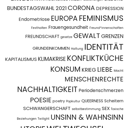
CORONA
BUNDESTAGSWAHL 2021
DEPRESSION
FEMINISMUS
EUROPA
Endometriose
Frauengesundheit
Festhalten
Freund*innenschaften
GEWALT
GRENZEN
FREUNDSCHAFT
gesetze
IDENTITÄT
GRUNDEINKOMMEN
Haltung
KONFLIKTKÜCHE
KLIMAKRISE
KAPITALISMUS
KONSUM
LIEBE
KRIEG
Macht
MENSCHENRECHTE
NACHHALTIGKEIT
Periodenschmerzen
POESIE
QUEERNESS
Scheitern
poetry
Popkultur
SCHWANGERSCHAFT
SEX
selbstbestimmung
Toxische
UNSINN & WAHNSINN
Beziehungen
Twilight