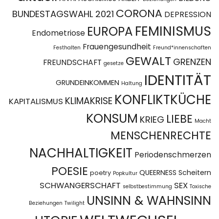
CORONA
BUNDESTAGSWAHL 2021
DEPRESSION
FEMINISMUS
EUROPA
Endometriose
Frauengesundheit
Festhalten
Freund*innenschaften
GEWALT
GRENZEN
FREUNDSCHAFT
gesetze
IDENTITÄT
GRUNDEINKOMMEN
Haltung
KONFLIKTKÜCHE
KLIMAKRISE
KAPITALISMUS
KONSUM
LIEBE
KRIEG
Macht
MENSCHENRECHTE
NACHHALTIGKEIT
Periodenschmerzen
POESIE
QUEERNESS
Scheitern
poetry
Popkultur
SCHWANGERSCHAFT
SEX
selbstbestimmung
Toxische
UNSINN & WAHNSINN
Beziehungen
Twilight