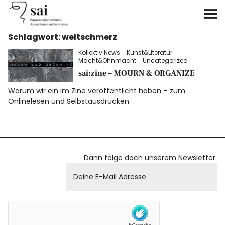
sai
Schlagwort:
weltschmerz
Unterstützen
Kollektiv News
Kunst&Literatur
Macht&Ohnmacht
Uncategorized
Klimagerechtigkeit
sai:zine – MOURN & ORGANIZE
Warum wir ein im Zine veröffentlicht haben – zum
Antirassismus
Onlinelesen und Selbstausdrucken.
Feminismen
Kunst&Literatur
Dann folge doch unserem Newsletter:
Generation XYZ
Über uns