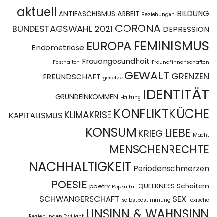
aktuell
BILDUNG
ANTIFASCHISMUS
ARBEIT
Beziehungen
CORONA
BUNDESTAGSWAHL 2021
DEPRESSION
FEMINISMUS
EUROPA
Endometriose
Frauengesundheit
Festhalten
Freund*innenschaften
GEWALT
GRENZEN
FREUNDSCHAFT
gesetze
IDENTITÄT
GRUNDEINKOMMEN
Haltung
KONFLIKTKÜCHE
KLIMAKRISE
KAPITALISMUS
KONSUM
LIEBE
KRIEG
Macht
MENSCHENRECHTE
NACHHALTIGKEIT
Periodenschmerzen
POESIE
QUEERNESS
Scheitern
poetry
Popkultur
SCHWANGERSCHAFT
SEX
selbstbestimmung
Toxische
UNSINN & WAHNSINN
Beziehungen
Twilight