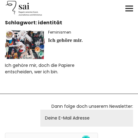
sai
Schlagwort:
identität
Unterstützen
Feminismen
Klimagerechtigkeit
Ich gehöre mir.
Antirassismus
Ich gehöre mir, doch die Papiere
entscheiden, wer ich bin.
Feminismen
Kunst&Literatur
Dann folge doch unserem Newsletter:
Generation XYZ
Über uns