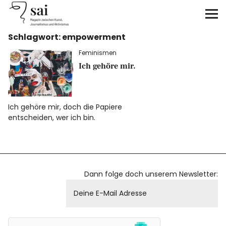
sai
Schlagwort:
empowerment
Unterstützen
Feminismen
Klimagerechtigkeit
Ich gehöre mir.
Antirassismus
Ich gehöre mir, doch die Papiere
entscheiden, wer ich bin.
Feminismen
Kunst&Literatur
Dann folge doch unserem Newsletter:
Generation XYZ
Über uns