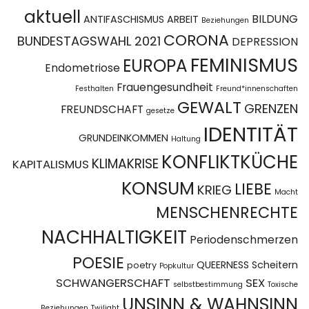
aktuell
BILDUNG
ANTIFASCHISMUS
ARBEIT
Beziehungen
CORONA
BUNDESTAGSWAHL 2021
DEPRESSION
FEMINISMUS
EUROPA
Endometriose
Frauengesundheit
Festhalten
Freund*innenschaften
GEWALT
GRENZEN
FREUNDSCHAFT
gesetze
IDENTITÄT
GRUNDEINKOMMEN
Haltung
KONFLIKTKÜCHE
KLIMAKRISE
KAPITALISMUS
KONSUM
LIEBE
KRIEG
Macht
MENSCHENRECHTE
NACHHALTIGKEIT
Periodenschmerzen
POESIE
QUEERNESS
Scheitern
poetry
Popkultur
SCHWANGERSCHAFT
SEX
selbstbestimmung
Toxische
UNSINN & WAHNSINN
Beziehungen
Twilight